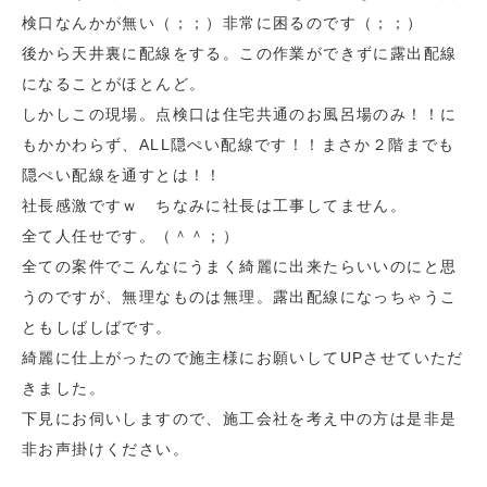
検口なんかが無い（；；）非常に困るのです（；；）
後から天井裏に配線をする。この作業ができずに露出配線
になることがほとんど。
しかしこの現場。点検口は住宅共通のお風呂場のみ！！に
もかかわらず、ALL隠ぺい配線です！！まさか２階までも
隠ぺい配線を通すとは！！
社長感激ですｗ ちなみに社長は工事してません。
全て人任せです。（＾＾；）
全ての案件でこんなにうまく綺麗に出来たらいいのにと思
うのですが、無理なものは無理。露出配線になっちゃうこ
ともしばしばです。
綺麗に仕上がったので施主様にお願いしてUPさせていただ
きました。
下見にお伺いしますので、施工会社を考え中の方は是非是
非お声掛けください。